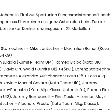
. Johann in Tirol zur Sportunion Bundesmeisterschaft nac
gen aus 17 Vereinen aus ganz Österreich beim Turnier
 bei starker Konkurrenz insgesamt 22 Medaillen.
z Stolzlechner – Mike Jantscher – Maximilian Rainer (Kata
+84KG)
n Luidold (Kumite Team U14), Romeo Bicioc (Kata U10 +
), David Grünwald (Kumite U12 +45KG), Lorenz Stolzlechn
erstufe), Alexandra Aufschnaiter (Kata U18 + Kata Allg.
 Vukovic – Manuel Cavara (Kata Team U10), Jeremy
re-Boonstra (Kata Allg. KIasse Unterstufe), Romeo Bici
m U12), Jeremy Rampanelli – Finn Ziesler – Lennon Mayrl
scher – Aleandro Presta (Kata Team All.g. Klasse),