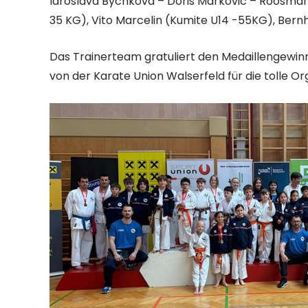
Iaroslava Bychkova – Doris Markovic – Roosmari
35 KG), Vito Marcelin (Kumite U14 -55KG), Ber
Das Trainerteam gratuliert den Medaillengewi
von der Karate Union Walserfeld für die tolle Or