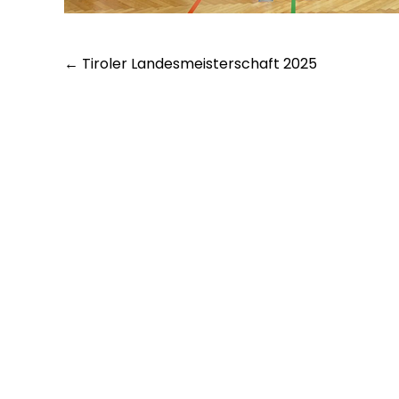
Post
←
Tiroler Landesmeisterschaft 2025
navigation