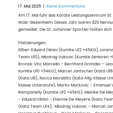
17. Mai 2025
|
Keine Kommentare
Am 17. Mai fuhr das Karate Leistungszentrum St
Wals-Siezenheim. Dieses Jahr waren 325 Nennun
gemeldet. Die St. Johanner Sportler holten sich
Platzierungen:
Silber: Eduard Olinici (Kumite U12 +45KG), Loren
Team U10), Miodrag Vukovic (Kumite Senioren 
Bronze: Vito Marcelin – Bernhard Grander – Leo
Kumite U10 +34KG), Marcel Jantscher (Kata U18
(Kata U8), Rocco Morabito (Kata Allg. Klasse Unt
Klasse Unterstufe), Marko Markovic – Emanuel
Rampanelly (Kumite U12 +45KG), Meinke De Meye
– Eduard Olinici – Etienne De Meyere (Kata Tea
(Kata Team U14), Miodrag Vukovic – Marcel Jant