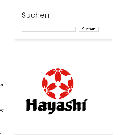
Suchen
h
Suchen
er
oc