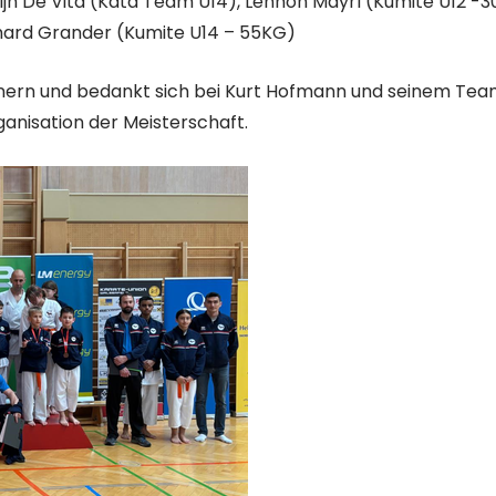
jn De Vita (Kata Team U14), Lennon Mayrl (Kumite U12 -3
nhard Grander (Kumite U14 – 55KG)
nnern und bedankt sich bei Kurt Hofmann und seinem Te
ganisation der Meisterschaft.