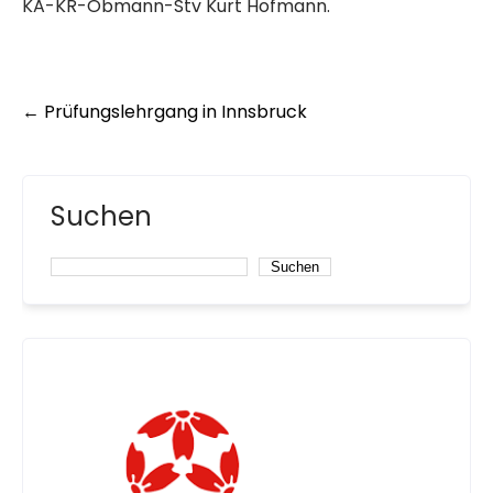
KA-KR-Obmann-Stv Kurt Hofmann.
Post
←
Prüfungslehrgang in Innsbruck
navigation
Suchen
Suchen