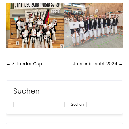
Post
←
7. Länder Cup
Jahresbericht 2024
→
navigation
Suchen
Suchen